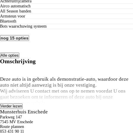
Achteruitrijcamera
airco automatisch
All Season banden
Armsteun voor
Bluetooth
bots waarschuwing systeem
nog 15 opties
Alle opties
Omschrijving
Deze auto is in gebruik als demonstratie-auto, waardoor deze
auto niet altijd aanwezig is bij onze vestiging.
Wij adviseren U contact met ons op te nemen voordat U ons
gaat bezoeken om te informeren of deze auto bij onze
vestiging aanwezig is.
Verder lezen
Munsterhuis Enschede
Bovenstaande kilometerstand kan afwijken van de werkelijke
Parkweg 147
kilometerstand in verband met het gebruik als demonstratie-
7545 MV Enschede
auto.
Route plannen
053 431 90 11
Vraag onze verkoopadviseurs naar de actuele kilometerstand