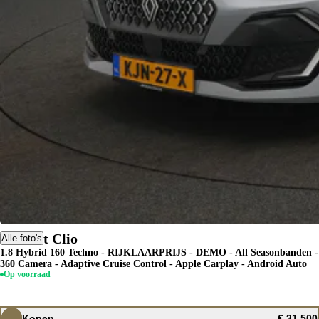
Renault Clio
Alle foto's
1.8 Hybrid 160 Techno - RIJKLAARPRIJS - DEMO - All Seasonbanden -
360 Camera - Adaptive Cruise Control - Apple Carplay - Android Auto
Op voorraad
Kopen
€ 31.500