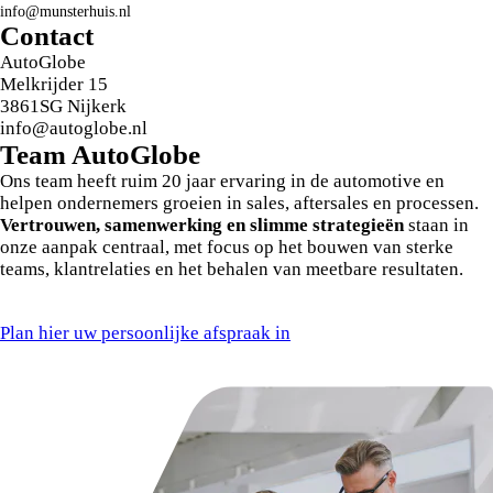
info@munsterhuis.nl
en beschikbaarheid van deze auto.
Contact
AutoGlobe
Melkrijder 15
3861SG Nijkerk
info@autoglobe.nl
Team
Auto
Globe
Ons team heeft ruim 20 jaar ervaring in de automotive en
helpen ondernemers groeien in sales, aftersales en processen.
Vertrouwen, samenwerking en slimme strategieën
staan in
onze aanpak centraal, met focus op het bouwen van sterke
teams, klantrelaties en het behalen van meetbare resultaten.
Plan hier uw persoonlijke afspraak in