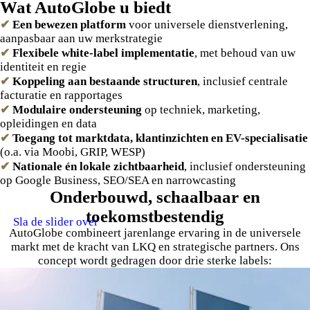
Wat AutoGlobe u biedt
✔
Een bewezen platform
voor universele dienstverlening,
aanpasbaar aan uw merkstrategie
✔
Flexibele white-label implementatie
, met behoud van uw
identiteit en regie
✔
Koppeling aan bestaande structuren
, inclusief centrale
facturatie en rapportages
✔
Modulaire ondersteuning
op techniek, marketing,
opleidingen en data
✔
Toegang tot marktdata, klantinzichten en EV-specialisatie
(o.a. via Moobi, GRIP, WESP)
✔
Nationale én lokale zichtbaarheid
, inclusief ondersteuning
op Google Business, SEO/SEA en narrowcasting
Onderbouwd, schaalbaar en
toekomstbestendig
Sla de slider over
AutoGlobe combineert jarenlange ervaring in de universele
markt met de kracht van LKQ en strategische partners. Ons
concept wordt gedragen door drie sterke labels: