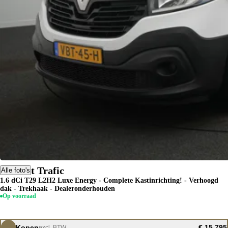
Renault Trafic
Alle foto's
1.6 dCi T29 L2H2 Luxe Energy - Complete Kastinrichting! - Verhoogd
dak - Trekhaak - Dealeronderhouden
Op voorraad
Kopen
€ 15.795
excl. BTW