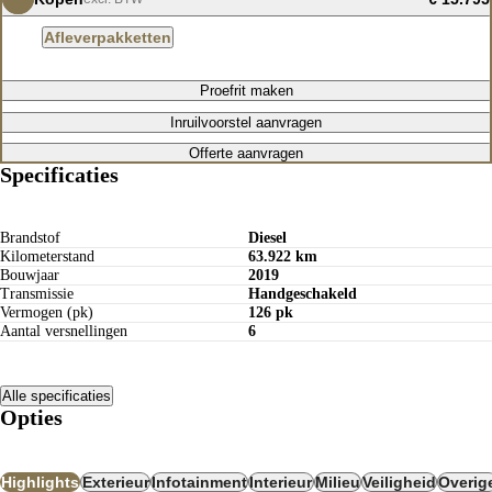
Afleverpakketten
Proefrit maken
Inruilvoorstel aanvragen
Offerte aanvragen
Specificaties
Brandstof
Diesel
Kilometerstand
63.922 km
Bouwjaar
2019
Transmissie
Handgeschakeld
Vermogen (pk)
126 pk
Aantal versnellingen
6
Alle specificaties
Opties
Highlights
Exterieur
Infotainment
Interieur
Milieu
Veiligheid
Overig