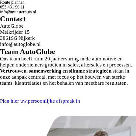
bij aankoop van deze bus. De inhoud van deze pakketten tref
Route plannen
053 431 90 11
je aan op de laatste afbeelding van deze advertentie. Vraag
info@munsterhuis.nl
onze verkoopmedewerkers naar de voorwaarden en
Contact
mogelijkheden.
AutoGlobe
Melkrijder 15
Voor meer informatie, een proefrit of een vrijblijvende offerte
3861SG Nijkerk
op maat kun je gerust contact met ons opnemen via de
info@autoglobe.nl
contactgegevens. Je bent van harte welkom bij Autobedrijf
Team
Auto
Globe
Munsterhuis, al meer dan 60 jaar een gevestigde naam in
Twente.
Ons team heeft ruim 20 jaar ervaring in de automotive en
helpen ondernemers groeien in sales, aftersales en processen.
Auto Munsterhuis BV doet er altijd alles aan om de informatie
Vertrouwen, samenwerking en slimme strategieën
staan in
op deze internetsite zo correct en actueel mogelijk weer te
onze aanpak centraal, met focus op het bouwen van sterke
geven. Aan bovenstaande informatie kunnen geen rechten
teams, klantrelaties en het behalen van meetbare resultaten.
worden ontleend. Vraag voor aankoop naar de aanwezige
opties en accessoires op de auto van jouw keuze.
Plan hier uw persoonlijke afspraak in