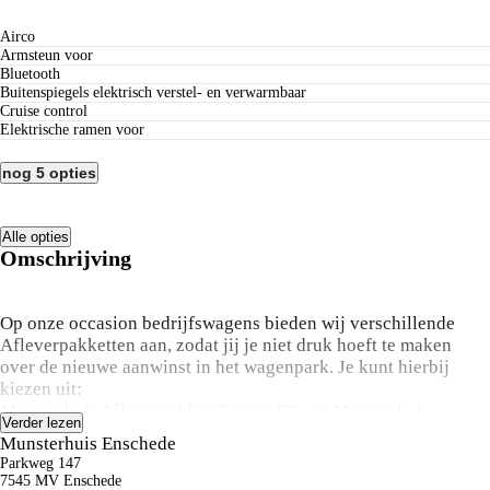
Airco
Armsteun voor
Bluetooth
Buitenspiegels elektrisch verstel- en verwarmbaar
Cruise control
Elektrische ramen voor
nog 5 opties
Alle opties
Omschrijving
Op onze occasion bedrijfswagens bieden wij verschillende
Afleverpakketten aan, zodat jij je niet druk hoeft te maken
over de nieuwe aanwinst in het wagenpark. Je kunt hierbij
kiezen uit:
Munsterhuis Afleverpakket C t.w.v. €0,- of Munsterhuis
Verder lezen
Afleverpakket D t.w.v. €745,- excl. BTW. Hierbij is
Munsterhuis Enschede
Afleverpakket C standaard op al onze occasion
Parkweg 147
bedrijfswagens, Afleverpakket D is optioneel en niet verplicht
7545 MV Enschede